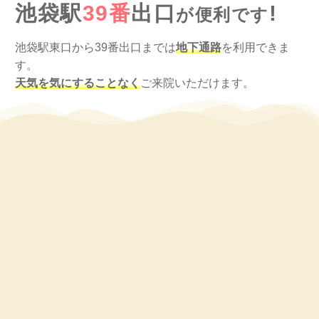
池袋駅
39番
出口
!
が便利です
池袋駅東口から39番出口までは
地下通路
を利用できま
す。
天気を気にすることなく
ご来院いただけます。