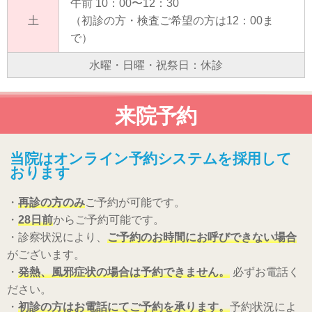
午前 10：00〜12：30
土
（初診の方・検査ご希望の方は12：00ま
で）
水曜・日曜・祝祭日：休診
来院予約
当院はオンライン予約システムを採用して
おります
・
再診の方のみ
ご予約が可能です。
・
28日前
からご予約可能です。
・診察状況により、
ご予約のお時間にお呼びできない場合
がございます。
・
発熱、風邪症状の場合は予約できません。
必ずお電話く
ださい。
・
初診の方はお電話にてご予約を承ります。
予約状況によ